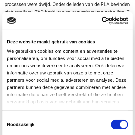
processen wereldwijd. Onder de leden van de RLA bevinden
zich retailers, ITAD-bedrijven en verwerkers van gebruikte IT-
apparatuur.
LuteijnMedia, de uitgever van Circulaire-IT.nl, is
mediapartner op het event.
Deze website maakt gebruik van cookies
We gebruiken cookies om content en advertenties te
Tags:
event
RLA
personaliseren, om functies voor social media te bieden
en om ons websiteverkeer te analyseren. Ook delen we
Gerelateerde
Berichten
informatie over uw gebruik van onze site met onze
partners voor social media, adverteren en analyse. Deze
eSummit360 houdt webinar over contractbeheer
partners kunnen deze gegevens combineren met andere
voor ITAD
informatie die u aan ze heeft verstrekt of die ze hebben
2026/07/29
verzameld op basis van uw gebruik van hun services.
ARGO360 organiseert opnieuw Social
Sustainability Netwerk Event
Toestemmingsselectie
2026/07/16
Noodzakelijk