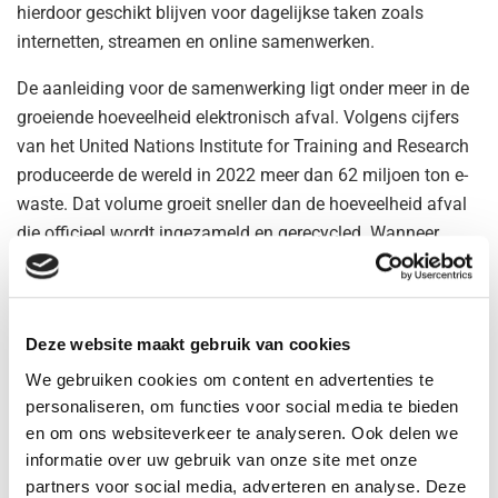
hierdoor geschikt blijven voor dagelijkse taken zoals
internetten, streamen en online samenwerken.
De aanleiding voor de samenwerking ligt onder meer in de
groeiende hoeveelheid elektronisch afval. Volgens cijfers
van het United Nations Institute for Training and Research
produceerde de wereld in 2022 meer dan 62 miljoen ton e-
waste. Dat volume groeit sneller dan de hoeveelheid afval
die officieel wordt ingezameld en gerecycled. Wanneer
besturingssystemen hun ondersteuning voor oudere
apparaten beëindigen, staan gebruikers vaker voor een
vervangingskeuze terwijl de hardware technisch nog
Deze website maakt gebruik van cookies
functioneert.
We gebruiken cookies om content en advertenties te
Back Market en Google stellen dat software een grotere rol
personaliseren, om functies voor social media te bieden
speelt in de levensduur van apparaten, nu toepassingen,
en om ons websiteverkeer te analyseren. Ook delen we
beveiliging en kunstmatige intelligentie steeds vaker in de
informatie over uw gebruik van onze site met onze
cloud draaien. Daardoor hangt de bruikbaarheid van een
partners voor social media, adverteren en analyse. Deze