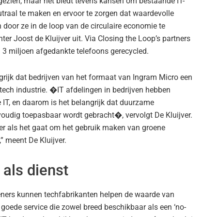
ezien, maar het biedt tevens kansen om bestaande IT-
utraal te maken en ervoor te zorgen dat waardevolle
 door ze in de loop van de circulaire economie te
ter Joost de Kluijver uit. Via Closing the Loop’s partners
n 3 miljoen afgedankte telefoons gerecycled.
ngrijk dat bedrijven van het formaat van Ingram Micro een
tech industrie. �IT afdelingen in bedrijven hebben
IT, en daarom is het belangrijk dat duurzame
voudig toepasbaar wordt gebracht�, vervolgt De Kluijver.
r als het gaat om het gebruik maken van groene
,” meent De Kluijver.
als dienst
leners kunnen techfabrikanten helpen de waarde van
 goede service die zowel breed beschikbaar als een ‘no-