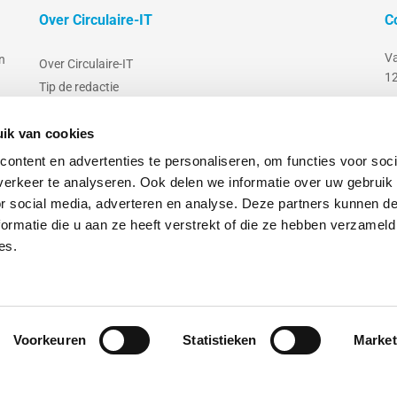
Over Circulaire-IT
C
V
n
Over Circulaire-IT
12
Tip de redactie
0
Adverteren en contentmarketing
in
ik van cookies
Nieuwsbrief
Abonneren
ontent en advertenties te personaliseren, om functies voor soci
Ci
Aanmelden bedrijvengids
erkeer te analyseren. Ook delen we informatie over uw gebruik
Adreswijziging doorgeven
or social media, adverteren en analyse. Deze partners kunnen 
ormatie die u aan ze heeft verstrekt of die ze hebben verzameld
Contact
es.
Privacybelei
Voorkeuren
Statistieken
Market