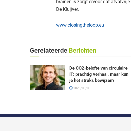
brainer’ is zorgt ervoor dat afvalvr
De Kluijver.
www.closingtheloop.eu
Gerelateerde
Berichten
De CO2-belofte van circulaire
IT: prachtig verhaal, maar kun
je het straks bewijzen?
2026/08/03