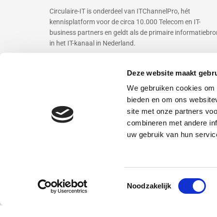
Circulaire-IT is onderdeel van ITChannelPro, hét
kennisplatform voor de circa 10.000 Telecom en IT-
business partners en geldt als de primaire informatiebro
in het IT-kanaal in Nederland.
Deze website maakt gebru
Overige publicaties
ITchannelPRO
We gebruiken cookies om c
DatacenterWorks
bieden en om ons websitev
InfosecurityMagazine
site met onze partners vo
CloudWorks
combineren met andere inf
Business & IT
uw gebruik van hun servic
© 2022
Circulaire-IT
| Beheer:
Growing Lemon
Toestemmingsselectie
Noodzakelijk