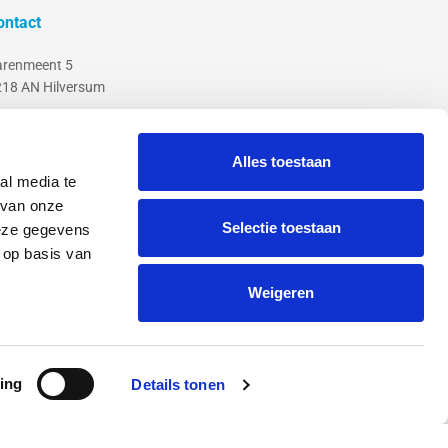
ontact
arenmeent 5
18 AN Hilversum
653 510 690
fo@circulaire-it.nl
Alles toestaan
al media te
rculaire-IT is onderdeel van LuteijnMedia BV
 van onze
Selectie toestaan
deze gegevens
 op basis van
Weigeren
d
Algemene voorwaarden
Disclaimer
Colofon
ing
Details tonen