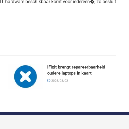
ije IT hardware beschikbaar komt voor iedereen�, zo besluit
iFixit brengt repareerbaarheid
oudere laptops in kaart
2026/08/02