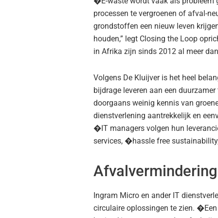
�E-waste wordt vaak als probleem g
processen te vergroenen of afval-ne
grondstoffen een nieuw leven krijgen
houden,” legt Closing the Loop oprich
in Afrika zijn sinds 2012 al meer da
Volgens De Kluijver is het heel bela
bijdrage leveren aan een duurzamer 
doorgaans weinig kennis van groene 
dienstverlening aantrekkelijk en een
�IT managers volgen hun leverancie
services, �hassle free sustainability
Afvalvermindering 
Ingram Micro en ander IT dienstver
circulaire oplossingen te zien. �Een