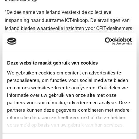
“De deelname van Ierland versterkt de collectieve
inspanning naar duurzame ICT-inkoop. De ervaringen van
Ierland bieden waardevolle inzichten voor CFIT-deelnemers
en dragen bij aan de vooruitgang om de ICT-sector
duurzamer te maken”, zegt
Marieke Weerdesteijn
,
programmamanager bij CFIT.
Deze website maakt gebruik van cookies
Eerder dit jaar maakte de Ierse regering al werk van het
We gebruiken cookies om content en advertenties te
onderwerp door voor remanufactured laptops
te kiezen
personaliseren, om functies voor social media te bieden
van Circular Computing.
en om ons websiteverkeer te analyseren. Ook delen we
informatie over uw gebruik van onze site met onze
Tags:
aanbesteding
CFIT
Ierland
partners voor social media, adverteren en analyse. Deze
partners kunnen deze gegevens combineren met andere
Gerelateerde
Berichten
informatie die u aan ze heeft verstrekt of die ze hebben
verzameld op basis van uw gebruik van hun services.
Ministerie EZ treedt op tegen moederorganisatie
NCDD