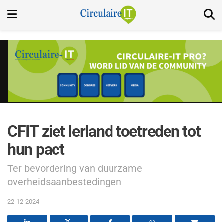
CFIT ziet Ierland toetreden tot
hun pact
Ter bevordering van duurzame
overheidsaanbestedingen
22-12-2024